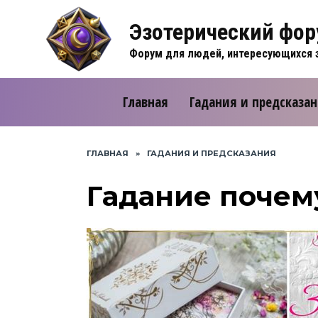
Перейти
к
Эзотерический фо
содержанию
Форум для людей, интересующихся э
Главная
Гадания и предсказа
ГЛАВНАЯ
»
ГАДАНИЯ И ПРЕДСКАЗАНИЯ
Гадание почем