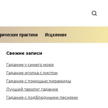
ерические практики
Исцеление
Свежие записи
Гадание у синего моря
Гадание иголка с листом
Гадание с помощью пирамиды
Лучший таролог гадание
Гадание с подблюдными песнями