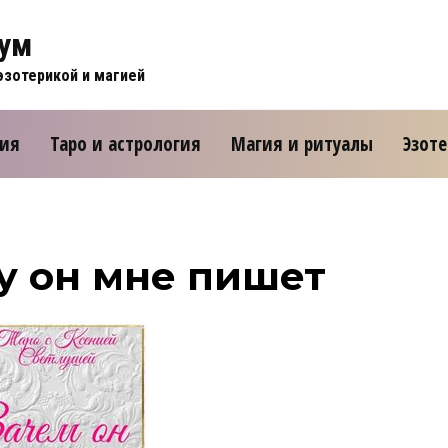
рум
зотерикой и магией
ния
Таро и астрология
Магия и ритуалы
Эзот
у он мне пишет