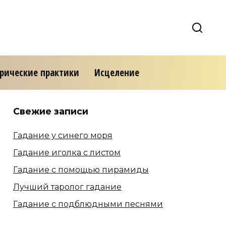
ерические практики
Исцеление
Свежие записи
Гадание у синего моря
Гадание иголка с листом
Гадание с помощью пирамиды
Лучший таролог гадание
Гадание с подблюдными песнями